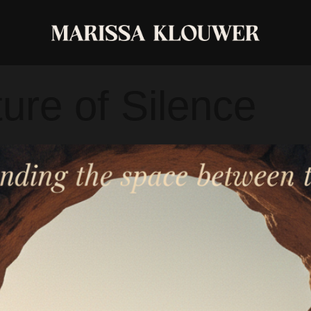
ohamedNou
ure of Silence